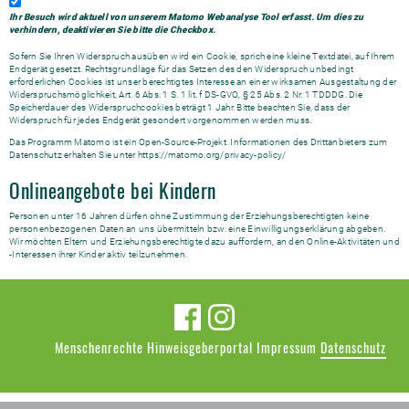
Ihr Besuch wird aktuell von unserem Matomo Webanalyse Tool erfasst. Um dies zu
verhindern, deaktivieren Sie bitte die Checkbox.
Sofern Sie Ihren Widerspruch ausüben wird ein Cookie, sprich eine kleine Textdatei, auf Ihrem
Endgerät gesetzt. Rechtsgrundlage für das Setzen des den Widerspruch unbedingt
erforderlichen Cookies ist unser berechtigtes Interesse an einer wirksamen Ausgestaltung der
Widerspruchsmöglichkeit, Art. 6 Abs. 1 S. 1 lit. f DS-GVO, § 25 Abs. 2 Nr. 1 TDDDG. Die
Speicherdauer des Widerspruchcookies beträgt 1 Jahr. Bitte beachten Sie, dass der
Widerspruch für jedes Endgerät gesondert vorgenommen werden muss.
Das Programm Matomo ist ein Open-Source-Projekt. Informationen des Drittanbieters zum
Datenschutz erhalten Sie unter
https://matomo.org/privacy-policy/
Onlineangebote bei Kindern
Personen unter 16 Jahren dürfen ohne Zustimmung der Erziehungsberechtigten keine
personenbezogenen Daten an uns übermitteln bzw. eine Einwilligungserklärung abgeben.
Wir möchten Eltern und Erziehungsberechtigte dazu auffordern, an den Online-Aktivitäten und
-Interessen ihrer Kinder aktiv teilzunehmen.
Menschenrechte
Hinweisgeberportal
Impressum
Datenschutz