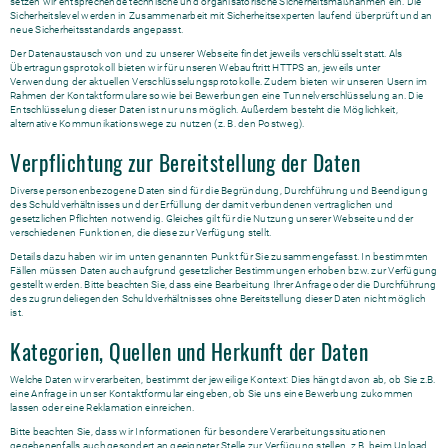
setzen wir entsprechende technische und organisatorische Sicherheitsmaßnahmen ein. Die
Sicherheitslevel werden in Zusammenarbeit mit Sicherheitsexperten laufend überprüft und an
neue Sicherheitsstandards angepasst.
Der Datenaustausch von und zu unserer Webseite findet jeweils verschlüsselt statt. Als
Übertragungsprotokoll bieten wir für unseren Webauftritt HTTPS an, jeweils unter
Verwendung der aktuellen Verschlüsselungsprotokolle. Zudem bieten wir unseren Usern im
Rahmen der Kontaktformulare sowie bei Bewerbungen eine Tunnelverschlüsselung an. Die
Entschlüsselung dieser Daten ist nur uns möglich. Außerdem besteht die Möglichkeit,
alternative Kommunikationswege zu nutzen (z. B. den Postweg).
Verpflichtung zur Bereitstellung der Daten
Diverse personenbezogene Daten sind für die Begründung, Durchführung und Beendigung
des Schuldverhältnisses und der Erfüllung der damit verbundenen vertraglichen und
gesetzlichen Pflichten notwendig. Gleiches gilt für die Nutzung unserer Webseite und der
verschiedenen Funktionen, die diese zur Verfügung stellt.
Details dazu haben wir im unten genannten Punkt für Sie zusammengefasst. In bestimmten
Fällen müssen Daten auch aufgrund gesetzlicher Bestimmungen erhoben bzw. zur Verfügung
gestellt werden. Bitte beachten Sie, dass eine Bearbeitung Ihrer Anfrage oder die Durchführung
des zugrundeliegenden Schuldverhältnisses ohne Bereitstellung dieser Daten nicht möglich
ist.
Kategorien, Quellen und Herkunft der Daten
Welche Daten wir verarbeiten, bestimmt der jeweilige Kontext: Dies hängt davon ab, ob Sie z.B.
eine Anfrage in unser Kontaktformular eingeben, ob Sie uns eine Bewerbung zukommen
lassen oder eine Reklamation einreichen.
Bitte beachten Sie, dass wir Informationen für besondere Verarbeitungssituationen
gegebenenfalls auch gesondert an geeigneter Stelle zur Verfügung stellen, z.B. beim Upload