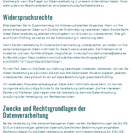
Gleiches gilt, wenn Sie Fragen zur Datenverarbeitung in unserem Unternehmen haben. Ihnen
steht zudem ein Beschwerderecht an eine Datenschutzaufsichtsbehörde zu.
Widerspruchsrechte
Bitte beachten Sie im Zusammenhang mit Widerspruchsrechten folgendes: Wenn wir Ihre
personenbezogenen Daten zum Zwecke der Direktwerbung verarbeiten, haben Sie das Recht,
dieser Datenverarbeitung jederzeit ohne Angaben von Gründen zu widersprechen. Dies gilt
auch für ein Profiling, soweit es mit der Direktwerbung in Verbindung steht.
Wenn Sie der Verarbeitung für Zwecke der Direktwerbung widersprechen, so werden wir Ihre
personenbezogenen Daten nicht mehr für diese Zwecke verarbeiten. Der Widerspruch ist
kostenlos und kann formfrei erfolgen, möglichst an: rr-neukauf-kundenkontakte@edeka.de,
für Bewerbungen: https://edeka-rr.concludis.de/bewerber/landingpage.php?
prj=2593P17417&oid=0&qid=0&b=0&ie=1.
Für den Fall, dass wir Ihre Daten zur Wahrung berechtigter Interessen verarbeiten, können Sie
dieser Verarbeitung aus Gründen, die sich aus Ihrer besonderen Situation ergeben, jederzeit
widersprechen; dies gilt auch für ein auf diese Bestimmungen gestütztes Profiling.
Wir verarbeiten Ihre personenbezogenen Daten dann nicht mehr, es sei denn, wir können
zwingende schutzwürdige Gründe für die Verarbeitung nachweisen, die Ihre Interessen,
Rechte und Freiheiten überwiegen oder die Verarbeitung dient der Geltendmachung,
Ausübung oder Verteidigung von Rechtsansprüchen.
Zwecke und Rechtsgrundlagen der
Datenverarbeitung
Bei der Verarbeitung Ihrer personenbezogenen Daten werden die Bestimmungen der EU-DS-
GVO und alle sonstigen geltenden datenschutzrechtlichen Bestimmungen eingehalten.
Rechtsgrundlagen für die Datenverarbeitung ergeben sich insbesondere aus Art. 6 EU-DS-