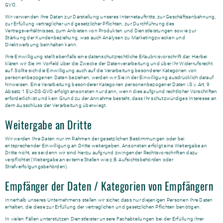
GVO.
Wir verwenden Ihre Daten zur Darstellung unseres Internetauftritts, zur Geschäftsanbahnung,
zur Erfüllung vertraglicher und gesetzlicher Pflichten, zur Durchführung des
Vertragsverhältnisses, zum Anbieten von Produkten und Dienstleistungen sowie zur
Stärkung der Kundenbeziehung, was auch Analysen zu Marketingzwecken und
Direktwerbung beinhalten kann.
Ihre Einwilligung stellt ebenfalls eine datenschutzrechtliche Erlaubnisvorschrift dar. Hierbei
klären wir Sie im Vorfeld über die Zwecke der Datenverarbeitung und über Ihr Widerrufsrecht
auf. Sollte sich die Einwilligung auch auf die Verarbeitung besonderer Kategorien von
personenbezogenen Daten beziehen, werden wir Sie in der Einwilligung ausdrücklich darauf
hinweisen. Eine Verarbeitung besonderer Kategorien personenbezogener Daten i.S.v. Art. 9
Absatz 1 EU-DS-GVO erfolgt ansonsten nur dann, wenn dies aufgrund rechtlicher Vorschriften
erforderlich ist und kein Grund zu der Annahme besteht, dass Ihr schutzwürdiges Interesse an
dem Ausschluss der Verarbeitung überwiegt.
Weitergabe an Dritte
Wir werden Ihre Daten nur im Rahmen der gesetzlichen Bestimmungen oder bei
entsprechender Einwilligung an Dritte weitergeben. Ansonsten erfolgt eine Weitergabe an
Dritte nicht, es sei denn wir sind hierzu aufgrund zwingender Rechtsvorschriften dazu
verpflichtet (Weitergabe an externe Stellen wie z.B. Aufsichtsbehörden oder
Strafverfolgungsbehörden).
Empfänger der Daten / Kategorien von Empfängern
Innerhalb unseres Unternehmens stellen wir sicher, dass nur diejenigen Personen Ihre Daten
erhalten, die diese zur Erfüllung der vertraglichen und gesetzlichen Pflichten benötigen.
In vielen Fällen unterstützen Dienstleister unsere Fachabteilungen bei der Erfüllung ihrer