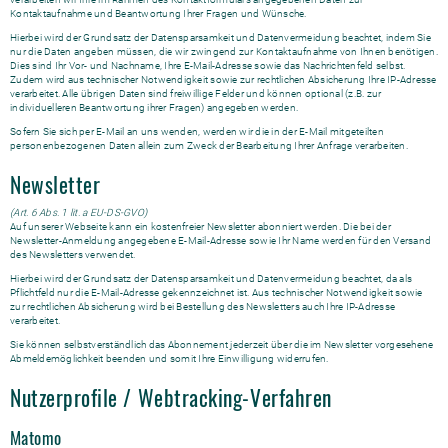
Kontaktaufnahme und Beantwortung Ihrer Fragen und Wünsche.
Hierbei wird der Grundsatz der Datensparsamkeit und Datenvermeidung beachtet, indem Sie
nur die Daten angeben müssen, die wir zwingend zur Kontaktaufnahme von Ihnen benötigen.
Dies sind Ihr Vor- und Nachname, Ihre E-Mail-Adresse sowie das Nachrichtenfeld selbst.
Zudem wird aus technischer Notwendigkeit sowie zur rechtlichen Absicherung Ihre IP-Adresse
verarbeitet. Alle übrigen Daten sind freiwillige Felder und können optional (z.B. zur
individuelleren Beantwortung ihrer Fragen) angegeben werden.
Sofern Sie sich per E-Mail an uns wenden, werden wir die in der E-Mail mitgeteilten
personenbezogenen Daten allein zum Zweck der Bearbeitung Ihrer Anfrage verarbeiten.
Newsletter
(Art. 6 Abs. 1 lit. a EU-DS-GVO)
Auf unserer Webseite kann ein kostenfreier Newsletter abonniert werden. Die bei der
Newsletter-Anmeldung angegebene E-Mail-Adresse sowie Ihr Name werden für den Versand
des Newsletters verwendet.
Hierbei wird der Grundsatz der Datensparsamkeit und Datenvermeidung beachtet, da als
Pflichtfeld nur die E-Mail-Adresse gekennzeichnet ist. Aus technischer Notwendigkeit sowie
zur rechtlichen Absicherung wird bei Bestellung des Newsletters auch Ihre IP-Adresse
verarbeitet.
Sie können selbstverständlich das Abonnement jederzeit über die im Newsletter vorgesehene
Abmeldemöglichkeit beenden und somit Ihre Einwilligung widerrufen.
Nutzerprofile / Webtracking-Verfahren
Matomo