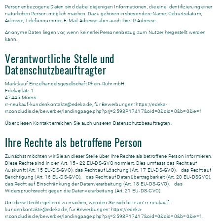
Personenbezogene Daten sind dabei diejenigen Informationen, die eine Identifizierung einer
natürlichen Person möglich machen. Dazu gehören insbesondere Name, Geburtsdatum,
Adresse, Telefonnummer, E-Mail-Adresse aber auch Ihre IP-Adresse.
Anonyme Daten liegen vor, wenn keinerlei Personenbezug zum Nutzer hergestellt werden
kann.
Verantwortliche Stelle und
Datenschutzbeauftragter
Marktkauf Einzelhandelsgesellschaft Rhein-Ruhr mbH
Edekaplatz 1
47445 Moers
rr-neukauf-kundenkontakte@edeka.de, für Bewerbungen: https://edeka-
rr.concludis.de/bewerber/landingpage.php?prj=2593P17417&oid=0&qid=0&b=0&ie=1
Über diesen Kontakt erreichen Sie auch unseren Datenschutzbeauftragten.
Ihre Rechte als betroffene Person
Zunächst möchten wir Sie an dieser Stelle über Ihre Rechte als betroffene Person informieren.
Diese Rechte sind in den Art. 15 - 22 EU-DS-GVO normiert. Dies umfasst das Recht auf
Auskunft (Art. 15 EU-DS-GVO), das Recht auf Löschung (Art. 17 EU-DS-GVO), das Recht auf
Berichtigung (Art. 16 EU-DS-GVO), das Recht auf Datenübertragbarkeit (Art. 20 EU-DSGVO),
das Recht auf Einschränkung der Datenverarbeitung (Art. 18 EU-DS-GVO), das
Widerspruchsrecht gegen die Datenverarbeitung (Art. 21 EU-DS-GVO).
Um diese Rechte geltend zu machen, wenden Sie sich bitte an: rr-neukauf-
kundenkontakte@edeka.de, für Bewerbungen: https://edeka-
rr.concludis.de/bewerber/landingpage.php?prj=2593P17417&oid=0&qid=0&b=0&ie=1.