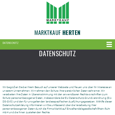
MARKTKAUF
HERTEN
DATENSCHUTZ
DATENSCHUTZ
Wir begrüßen Sie bei Ihrem Besuch auf unserer Webseite und freuen uns über Ihr Interesse an
unserem Unternehmen. Wir nehmen den Schutz Ihrer persönlichen Daten sehr ernst. Wir
verarbeiten Ihre Daten in Übereinstimmung mit den anwendbaren Rechtsvorschriften zum
Schutz personenbezogener Daten, insbesondere der EU Datenschutz-Grundverordnung (EU-
DS-GVO) und den für uns geltenden landesspezifischen Ausführungsgesetzen. Mithilfe dieser
Datenschutzerklärung informieren wir Sie umfassend über die Verarbeitung Ihrer
personenbezogenen Daten durch die Firma Marktkauf Einzelhandelsgesellschaft Rhein-Ruhr
mbH und die Ihnen zustehenden Rechte.