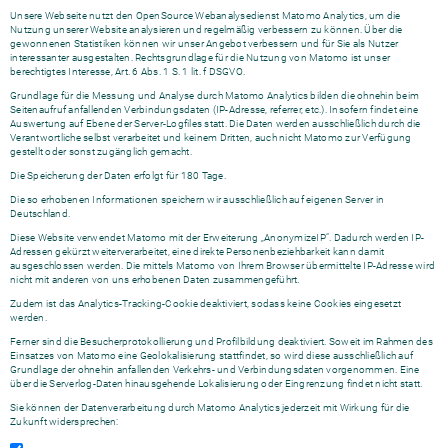
Unsere Webseite nutzt den OpenSource Webanalysedienst Matomo Analytics, um die
Nutzung unserer Website analysieren und regelmäßig verbessern zu können. Über die
gewonnenen Statistiken können wir unser Angebot verbessern und für Sie als Nutzer
interessanter ausgestalten. Rechtsgrundlage für die Nutzung von Matomo ist unser
berechtigtes Interesse, Art. 6 Abs. 1 S. 1 lit. f DSGVO.
Grundlage für die Messung und Analyse durch Matomo Analytics bilden die ohnehin beim
Seitenaufruf anfallenden Verbindungsdaten (IP-Adresse, referrer, etc.). Insofern findet eine
Auswertung auf Ebene der Server-Logfiles statt. Die Daten werden ausschließlich durch die
Verantwortliche selbst verarbeitet und keinem Dritten, auch nicht Matomo zur Verfügung
gestellt oder sonst zugänglich gemacht.
Die Speicherung der Daten erfolgt für 180 Tage.
Die so erhobenen Informationen speichern wir ausschließlich auf eigenen Server in
Deutschland.
Diese Website verwendet Matomo mit der Erweiterung „AnonymizeIP“. Dadurch werden IP-
Adressen gekürzt weiterverarbeitet, eine direkte Personenbeziehbarkeit kann damit
ausgeschlossen werden. Die mittels Matomo von Ihrem Browser übermittelte IP-Adresse wird
nicht mit anderen von uns erhobenen Daten zusammengeführt.
Zudem ist das Analytics-Tracking-Cookie deaktiviert, sodass keine Cookies eingesetzt
werden.
Ferner sind die Besucherprotokollierung und Profilbildung deaktiviert. Soweit im Rahmen des
Einsatzes von Matomo eine Geolokalisierung stattfindet, so wird diese ausschließlich auf
Grundlage der ohnehin anfallenden Verkehrs- und Verbindungsdaten vorgenommen. Eine
über die Serverlog-Daten hinausgehende Lokalisierung oder Eingrenzung findet nicht statt.
Sie können der Datenverarbeitung durch Matomo Analytics jederzeit mit Wirkung für die
Zukunft widersprechen: