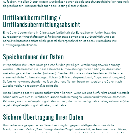
Aufgaben. Mit allen Dienstleistern wurde das notwendige datenschutzrechtliche Vertragswerk
abgeschlossen. Hierunter fällt auch das Hosting dieser Website.
Drittlandübermittlung /
Drittlandsübermittlungsabsicht
Eine Datenübermittlung in Drittstaaten (außerhalb der Europäischen Union bzw. des
Europäischen Wirtschaftsraums) findet nur statt, soweit dies zur Durchführung des
Schuldverhältnisses erforderlich, gesetzlich vorgeschrieben ist oder Sie uns dazu Ihre
Einwilligung erteilt haben.
Speicherdauer der Daten
Wir speichern Ihre Daten solange diese für den jeweiligen Verarbeitungszweck benötigt
werden. Bitte beachten Sie, dass zahlreiche Aufbewahrungsfristen bedingen, dass Daten
weiterhin gespeichert werden (müssen). Dies betrifft insbesondere handelsrechtliche oder
steuerrechtliche Aufbewahrungspflichten (z.B. Handelsgesetzbuch, Abgabenordnung, etc.).
Sofern keine weitergehenden Aufbewahrungspflichten bestehen, werden die Daten nach
Zweckerreichung routinemäßig gelöscht.
Hinzu kommt, dass wir Daten aufbewahren können, wenn Sie uns hierfür Ihre Erlaubnis erteilt
haben oder wenn es zu rechtlichen Auseinandersetzungen kommt und wir Beweismittel im
Rahmen gesetzlicher Verjährungsfristen nutzen, die bis zu dreißig Jahre betragen können; die
regelmäßige Verjährungsfrist beträgt drei Jahre.
Sichere Übertragung Ihrer Daten
Um die bei uns gespeicherten Daten bestmöglich gegen zufällige oder vorsätzliche
Manipulationen, Verlust, Zerstörung oder den Zugriff unberechtigter Personen zu schützen,