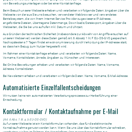
von Bewerbungsunterlagen oder bei einer Kontaktanfrage.
Beim Besuch unserer Webseite erheben und verarbeiten wir folgende Daten: Angaben über die
Webseite von der aus Sie uns besuchen, verwendeter Webbrowser und verwendetes
Betriebssystem, die von Ihrem Internet Service Provider zugewiesene IP-Adresse,
angeforderte Dateien, übertragene Datenmenge, Downloads/Dateiexport, Angaben über die
Webseiten, die Sie bei uns aufrufen inkl. Datum und Uhrzeit.
Aus Gründen der technischen Sicherheit (insbesondere zur Abwehr von Angriffsversuchen auf
unseren Webserver) werden diese Daten gemäß Art. 6 Absatz 1 lit. F EU-DS-GVO gespeichert.
Nach spätestens 7 Tagen findet eine Anonymisierung durch Verkürzung der IP-Adresse statt,
so dass kein Bezug zum Nutzer hergestellt wird.
Im Rahmen einer Kontaktanfrage erheben und verarbeiten wir folgende Daten: Name,
Vorname, Kontaktdaten, Anrede, Angaben zu Wünschen und Interessen.
Bei Online-Bewerbungen erheben und verarbeiten wir folgende Daten: Name, Vorname,
Adresse, Kontaktdaten.
Bei Newslettern erheben und verarbeiten wir folgende Daten: Name, Vorname, E-Mail-Adresse.
Automatisierte Einzelfallentscheidungen
Wir nutzen keine rein automatisierten Verarbeitungsprozesse zur Herbeiführung einer
Entscheidung.
Kontaktformular / Kontaktaufnahme per E-Mail
(Art. 6 Abs. 1 lit. a, b EU-DS-GVO)
Auf unserer Webseite ist ein Kontaktformular vorhanden, das für die elektronische
Kontaktaufnahme genutzt werden kann. Wenn Sie uns über das Kontaktformular schreiben,
verarbeiten wir Ihre im Rahmen des Kontaktformulars angegebenen Daten zur