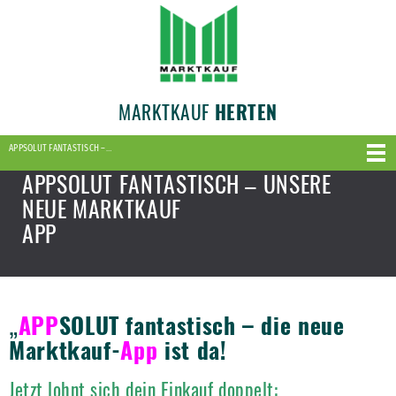
MARKTKAUF
HERTEN
APPSOLUT FANTASTISCH –…
APPSOLUT FANTASTISCH – UNSERE
NEUE MARKTKAUF
APP
„
APP
SOLUT fantastisch – die neue
Marktkauf-
App
ist da!
Jetzt lohnt sich dein Einkauf doppelt: