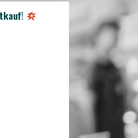
ktkauf
!