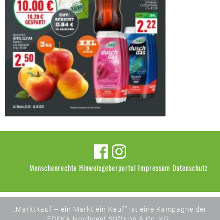
Menschenrechte
Hinweisgeberportal
Impressum
Datenschutz
„Marktkauf – ein Markt ein Kauf“ ist eine Kampagne der
EDEKA Nordwest Stiftung & Co. KG .