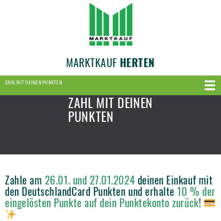
MARKTKAUF
HERTEN
ZAHL MIT DEINEN PUNKTEN
ZAHL MIT DEINEN
PUNKTEN
Zahle am
26.01. und 27.01.2024
deinen Einkauf mit
den DeutschlandCard Punkten und erhalte
10 % der
eingelösten Punkte auf dein Punktekonto zurück
!