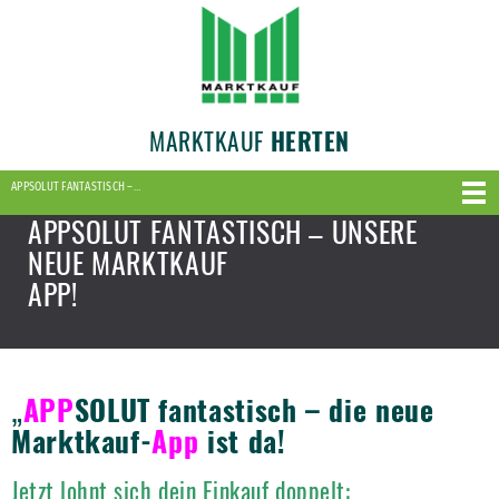
MARKTKAUF
HERTEN
APPSOLUT FANTASTISCH –…
APPSOLUT FANTASTISCH – UNSERE
NEUE MARKTKAUF
APP!
„
APP
SOLUT fantastisch – die neue
Marktkauf-
App
ist da!
Jetzt lohnt sich dein Einkauf doppelt: