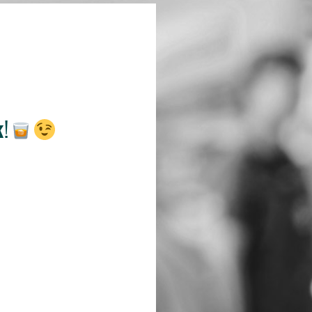
k
!
.