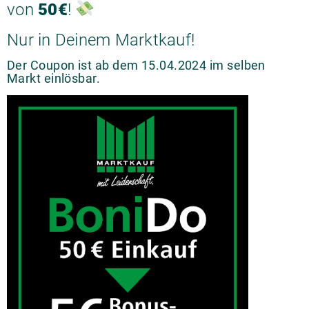
von
50€
!
Nur in Deinem Marktkauf!
Der Coupon ist ab dem 15.04.2024 im selben
Markt einlösbar.