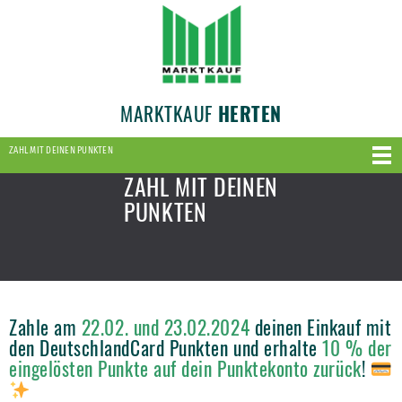
MARKTKAUF
HERTEN
ZAHL MIT DEINEN PUNKTEN
ZAHL MIT DEINEN
PUNKTEN
Zahle am
22.02. und 23.02.2024
deinen Einkauf mit
den DeutschlandCard Punkten und erhalte
10 % der
eingelösten Punkte auf dein Punktekonto zurück
!